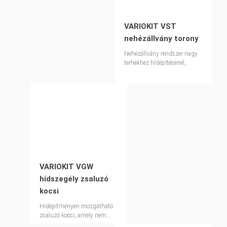
VARIOKIT VST
nehézállvány torony
Nehézállvány rendszer nagy
terhekhez hídépítésénél,
valamint speciális
alkalmazásokhoz, ipari
építkezéseken
VARIOKIT VGW
hídszegély zsaluzó
kocsi
Hídépítményen mozgatható
zsaluzó kocsi, amely nem
igényel lehorgonyzást a