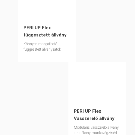
PERI UP Flex
függesztett állvány
Könnyen mozgatható
függesztett álványzatok
PERI UP Flex
Vasszerelő állvány
Moduláris vasszerelő állvány
a hatékony munkavégzésért.