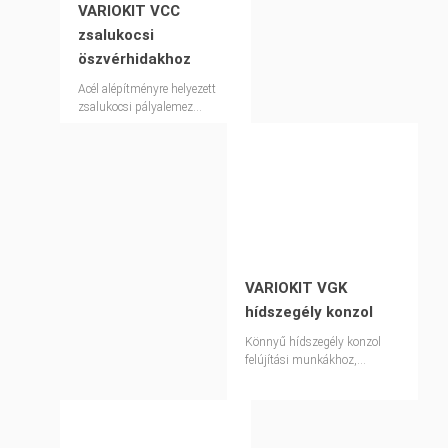
VARIOKIT VCC
zsalukocsi
öszvérhidakhoz
Acél alépítményre helyezett
zsalukocsi pályalemez
födémek előállításához
VARIOKIT VGK
hídszegély konzol
Könnyű hídszegély konzol
felújítási munkákhoz,
valamint új építésű, rövidebb
hidakhoz