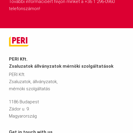
További információért hívjon minket a +36 1 296-0960
telefonszámon!
PERI Kft.
Zsaluzatok állványzatok mérnöki szolgáltatások
PERI Kft.
Zsaluzatok, állványzatok,
mérnöki szolgáltatás
1186 Budapest
Zádor u. 9.
Magyarország
Get in touch with us