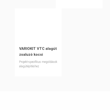
VARIOKIT VTC alagút
zsaluzó kocsi
Projekt-specifikus megoldások
alagútépítéshez