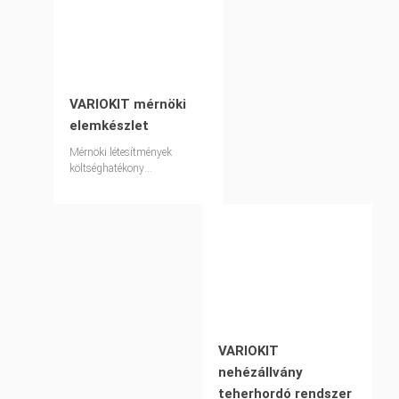
VARIOKIT mérnöki
elemkészlet
Mérnöki létesítmények
költséghatékony
megvalósítása moduláris
elemkészlettel
VARIOKIT
nehézállvány
teherhordó rendszer