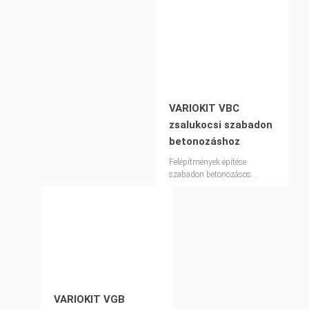
szerkezetben
VARIOKIT VBC
zsalukocsi szabadon
betonozáshoz
Felépítmények építése
szabadon betonozásos
módszerrel – gyorsan és
méretpontosan
VARIOKIT VGB