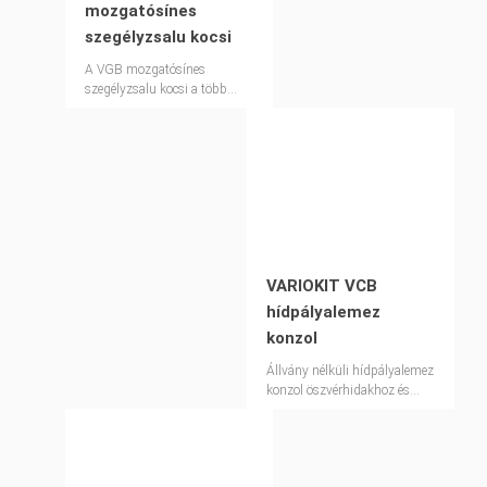
mozgatósínes
szegélyzsalu kocsi
A VGB mozgatósínes
szegélyzsalu kocsi a több
mint 150 m hosszú
hídszegélyek előállítására és
felújítására szolgál.
VARIOKIT VCB
hídpályalemez
konzol
Állvány nélküli hídpályalemez
konzol öszvérhidakhoz és
előregyártott betongerendás
hidakhoz