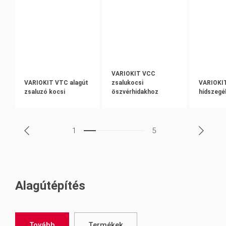
VARIOKIT VCC
VARIOKIT VTC alagút
zsalukocsi
VARIOKI
zsaluzó kocsi
öszvérhidakhoz
hídszegé
1
5
Alagútépítés
Tovább
Termékek