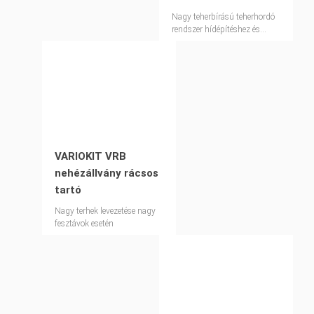
Nagy teherbírású teherhordó
rendszer hídépítéshez és
speciális ipari
alkalmazásokhoz
VARIOKIT VRB
nehézállvány rácsos
tartó
Nagy terhek levezetése nagy
fesztávok esetén