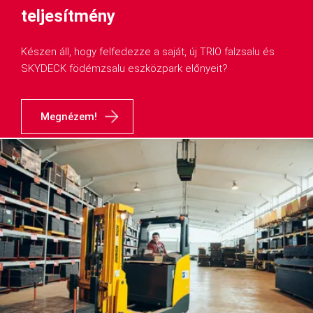
teljesítmény
Készen áll, hogy felfedezze a saját, új TRIO falzsalu és
SKYDECK födémzsalu eszközpark előnyeit?
Megnézem!