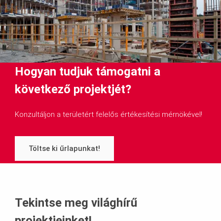
Hogyan tudjuk támogatni a
következő projektjét?
Konzultáljon a területért felelős értékesítési mérnökével!
Töltse ki űrlapunkat!
Tekintse meg világhírű
projektjeinket!