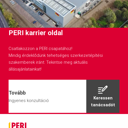
PERI karrier oldal
Csatlakozzon a PERI csapatához!
Mindig érdeklődünk tehetséges szerkezetépítési
szakemberek iránt. Tekintse meg aktuális
állásajánlatainkat!
Tovább
Keressen
Ingyenes konzultáció
tanácsadót