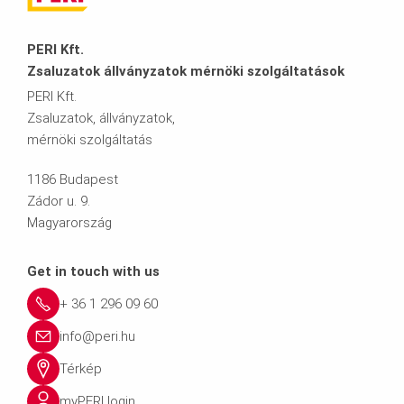
PERI Kft.
Zsaluzatok állványzatok mérnöki szolgáltatások
PERI Kft.
Zsaluzatok, állványzatok,
mérnöki szolgáltatás
1186 Budapest
Zádor u. 9.
Magyarország
Get in touch with us
+ 36 1 296 09 60
info@peri.hu
Térkép
myPERI login