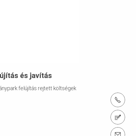
újítás és javítás
ánypark felújítás rejtett költségek
tel.: + 36 1 296 0960
1186 Budapest, Zádor utca 9.
email: info@peri.hu