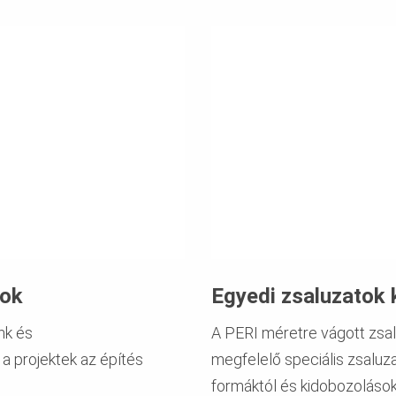
sok
Egyedi zsaluzatok 
nk és
A PERI méretre vágott zsal
a projektek az építés
megfelelő speciális zsaluz
formáktól és kidobozolások