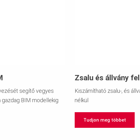
M
Zsalu és állvány fel
rvezését segítő vegyes
Kiszámítható zsalu-, és állv
n gazdag BIM modellekig
nélkül
Tudjon meg többet