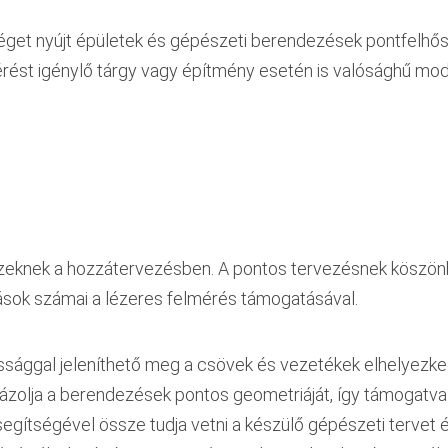
éget nyújt épületek és gépészeti berendezések pontfelhő
ést igénylő tárgy vagy építmény esetén is valósághű model
zeknek a hozzátervezésben. A pontos tervezésnek köszön
ások számai a lézeres felmérés támogatásával.
ossággal jeleníthető meg a csövek és vezetékek elhelyezk
olja a berendezések pontos geometriáját, így támogatva f
segítségével össze tudja vetni a készülő gépészeti tervet 