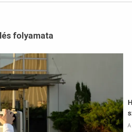
lés folyamata
H
s
A