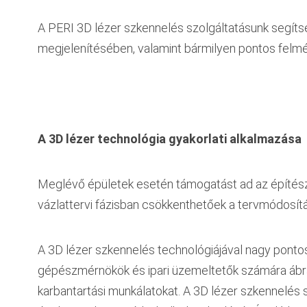
A PERI 3D lézer szkennelés szolgáltatásunk segíts
megjelenítésében, valamint bármilyen pontos felmér
A 3D lézer technológia gyakorlati alkalmazása
Meglévő épületek esetén támogatást ad az építés
vázlattervi fázisban csökkenthetőek a tervmódosít
A 3D lézer szkennelés technológiájával nagy pont
gépészmérnökök és ipari üzemeltetők számára ábráz
karbantartási munkálatokat. A 3D lézer szkennelés 