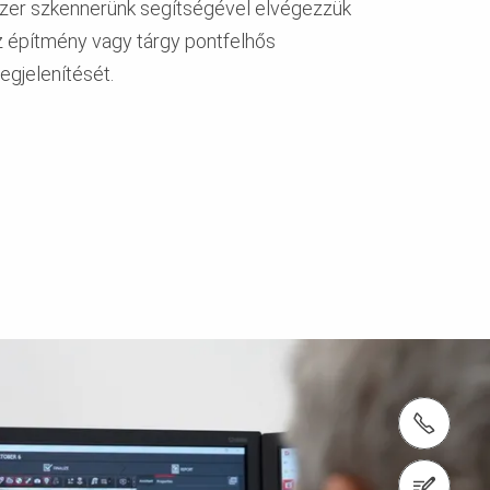
ézer szkennerünk segítségével elvégezzük
z építmény vagy tárgy pontfelhős
egjelenítését.
tel.: + 36 1 296 0960
1186 Budapest, Zádor utca 9.