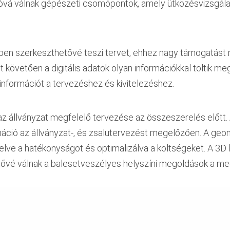
atóvá válnak gépészeti csomópontok, amely ütközésvizsgál
ben szerkeszthetővé teszi tervet, ehhez nagy támogatást n
t követően a digitális adatok olyan információkkal töltik me
információt a tervezéshez és kivitelezéshez.
az állványzat megfelelő tervezése az összeszerelés előtt.
áció az állványzat-, és zsalutervezést megelőzően. A geo
elve a hatékonyságot és optimalizálva a költségeket. A 3D
etővé válnak a balesetveszélyes helyszíni megoldások a me