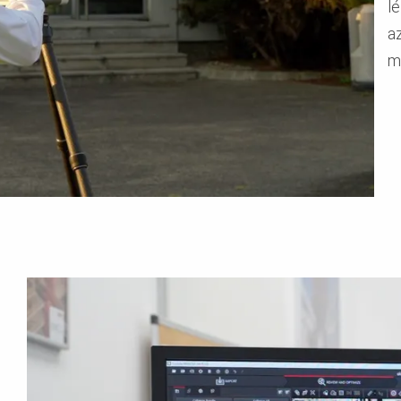
l
a
m