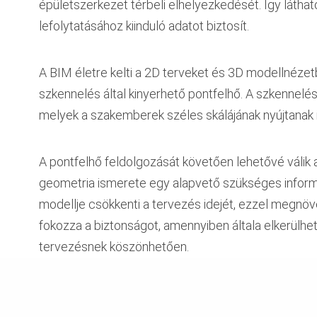
épületszerkezet térbeli elhelyezkedését. Így láth
lefolytatásához kiinduló adatot biztosít.
A BIM életre kelti a 2D terveket és 3D modellnézet
szkennelés által kinyerhető pontfelhő. A szkennelés
melyek a szakemberek széles skálájának nyújtanak 
A pontfelhő feldolgozását követően lehetővé válik 
geometria ismerete egy alapvető szükséges inform
modellje csökkenti a tervezés idejét, ezzel megnöv
fokozza a biztonságot, amennyiben általa elkerülh
tervezésnek köszönhetően.