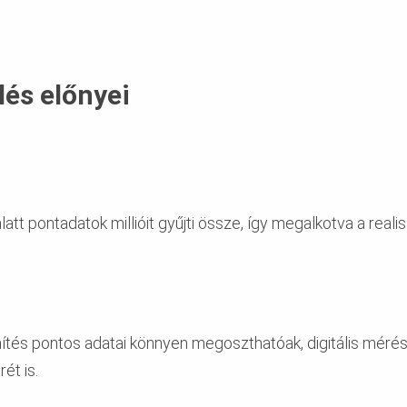
lés előnyei
t pontadatok millióit gyűjti össze, így megalkotva a realis
tés pontos adatai könnyen megoszthatóak, digitális mérés
ét is.