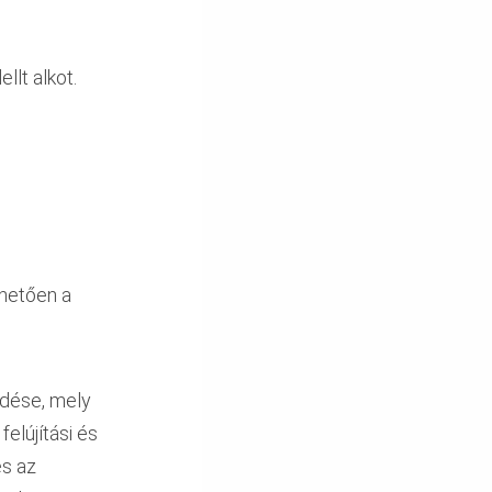
s
lt alkot.
hetően a
edése, mely
elújítási és
és az