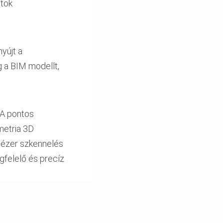
atok
yújt a
g a BIM modellt,
 A pontos
metria 3D
 lézer szkennelés
gfelelő és precíz