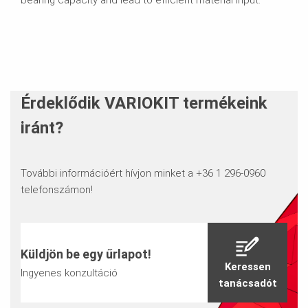
bearing capacity and lead to efficient material input.
Érdeklődik VARIOKIT termékeink
iránt?
További információért hívjon minket a +36 1 296-0960
telefonszámon!
Küldjön be egy űrlapot!
Keressen
Ingyenes konzultáció
tanácsadót