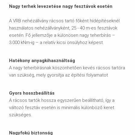
Nagy terhek levezetése nagy fesztávok esetén
A VRB nehézállvány rácsos tartó főként hídépítéseknél
használatos nehézállványként, 25 - 40 m-es fesztávok
esetén. Fő jellemzője a különösen nagy teherbírás –
3.000 kNm-ig – a relatív kicsi önsúlyhoz képest.
Hatékony anyagkihasználtság
A nagy teherbírásnak köszönhetően kevés rácsos tartóra
van szükség, mely gyorsítja az építési folyamatot
Gyors hosszbeállítás
A rácsos tartók hossza egyszerűen beállítható, így a
változó fesztáv esetén is minimális különböző keret
szükséges.
Nagyfokú biztonság