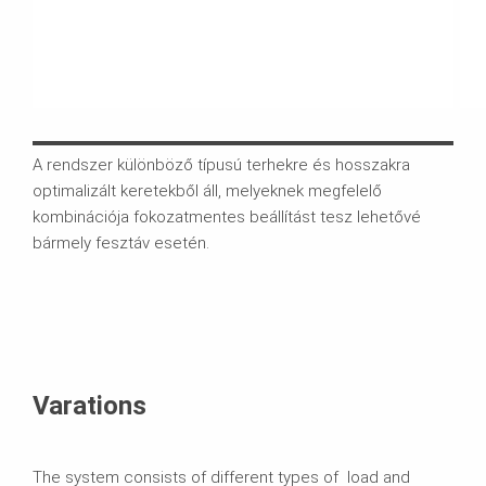
A rendszer különböző típusú terhekre és hosszakra
VARI
optimalizált keretekből áll, melyeknek megfelelő
alka
kombinációja fokozatmentes beállítást tesz lehetővé
hoss
bármely fesztáv esetén.
Varations
The system consists of different types of load and