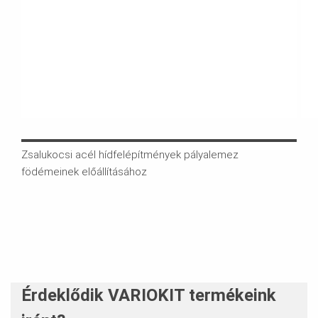
Zsalukocsi acél hídfelépítmények pályalemez
Ez a
födémeinek előállításához
beto
mód
Érdeklődik VARIOKIT termékeink