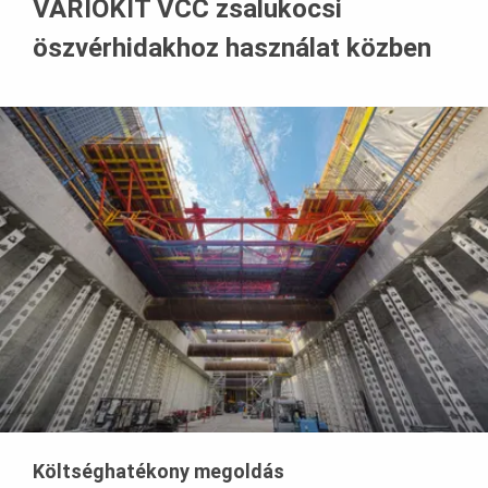
VARIOKIT VCC zsalukocsi
öszvérhidakhoz használat közben
Költséghatékony megoldás