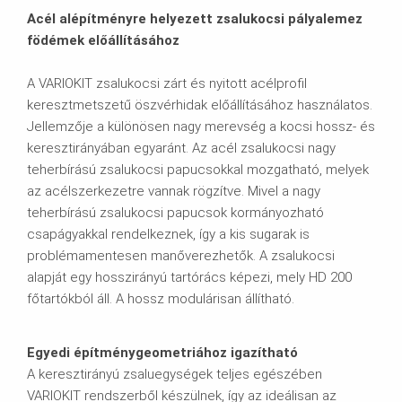
Acél alépítményre helyezett zsalukocsi pályalemez
födémek előállításához
A VARIOKIT zsalukocsi zárt és nyitott acélprofil
keresztmetszetű öszvérhidak előállításához használatos.
Jellemzője a különösen nagy merevség a kocsi hossz- és
keresztirányában egyaránt. Az acél zsalukocsi nagy
teherbírású zsalukocsi papucsokkal mozgatható, melyek
az acélszerkezetre vannak rögzítve. Mivel a nagy
teherbírású zsalukocsi papucsok kormányozható
csapágyakkal rendelkeznek, így a kis sugarak is
problémamentesen manőverezhetők. A zsalukocsi
alapját egy hosszirányú tartórács képezi, mely HD 200
főtartókból áll. A hossz modulárisan állítható.
Egyedi építménygeometriához igazítható
A keresztirányú zsaluegységek teljes egészében
VARIOKIT rendszerből készülnek, így az ideálisan az