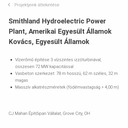
Projektjeink áttekintése
Systems in Use
Smithland Hydroelectric Power
Plant, Amerikai Egyesült Államok
Kovács, Egyesült Államok
Vízerőmű építése 3 vízszintes izzóturbinával,
összesen 72 MW kapacitással
Vasbeton szerkezet: 78 m hosszú, 62 m széles, 32 m
magas
Masszív alkatrészméretek (födémvastagság > 4,00 m)
CJ Mahan Építőipari Vállalat, Grove City, OH