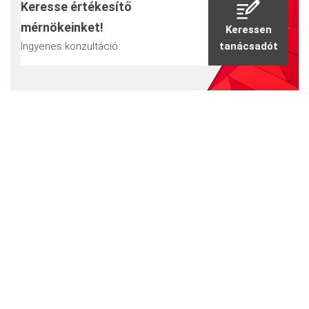
Keresse értékesítő
az interfészek csökkentése a teljes építési folyamat
mérnökeinket!
Keressen
során a zsaluzatnak köszönhetően, állványzat és mérnöki
Ingyenes konzultáció
tanácsadót
munka egy forrásból
folyamatos támogatás az építésvezetéshez a teljes
kivitelezési fázisban