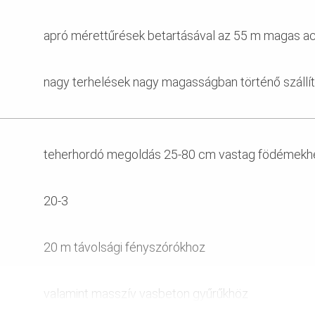
apró mérettűrések betartásával az 55 m magas a
nagy terhelések nagy magasságban történő szállí
teherhordó megoldás 25-80 cm vastag födémekh
20-3
20 m távolsági fényszórókhoz
valamint masszív vasbeton gyűrűkhöz