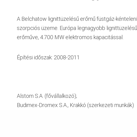
A Belchatow lignittüzelésű erőmű füstgáz-kéntelen
szorpciós üzeme. Európa legnagyobb lignittüzelés
erőműve, 4.700 MW elektromos kapacitással.
Építési időszak: 2008-2011
Alstom S.A. (fővállalkozó);
Budimex-Dromex S.A., Krakkó (szerkezeti munkák)