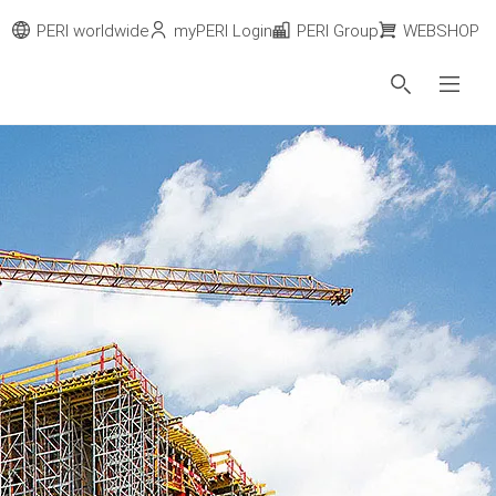
PERI worldwide
myPERI Login
PERI Group
WEBSHOP