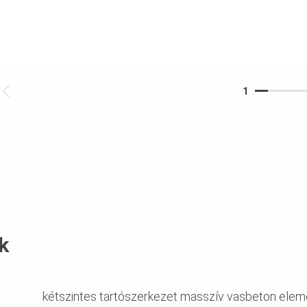
1
k
kétszintes tartószerkezet masszív vasbeton elem