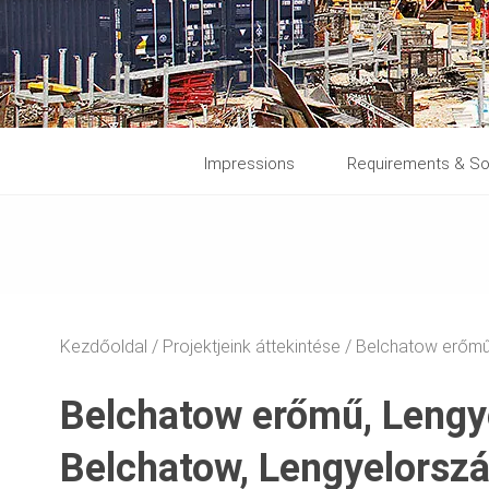
Impressions
Requirements & So
Kezdőoldal
Projektjeink áttekintése
Belchatow erőmű
Belchatow erőmű, Lengy
Belchatow, Lengyelorsz