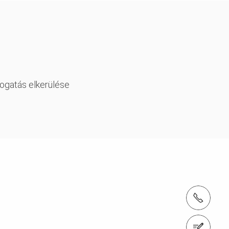
mogatás elkerülése
tel.: + 36 1 296 0960
1186 Budapest, Zádor utca 9.