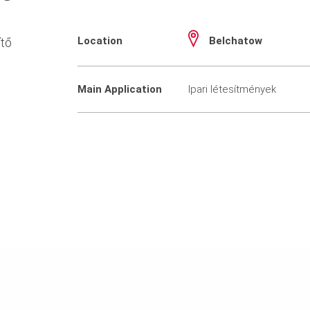
Location
Belchatow
ítő
ű
Main Application
Ipari létesítmények