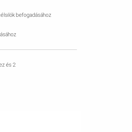
célsilók befogadásához
tásához
ez és 2