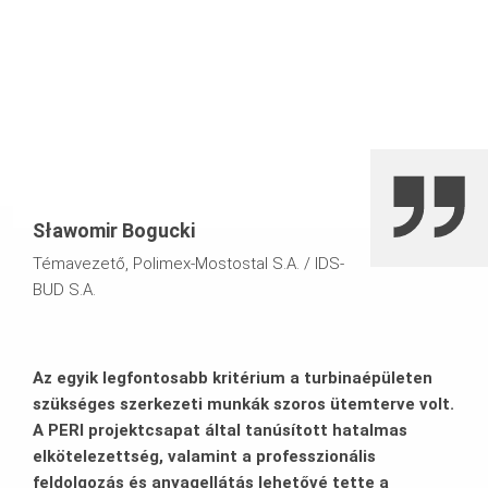
A PERI bérleti raktárak anyaga gyors rendelkezésre állást
nagyon rövid végrehajtási határidőkkel.
és magas költséghatékonyságot biztosít.
Szoros ütemterv a héjépítéshez a turbina szerkezetén
A MULTIPROP teherhordó tornyok kombinációjából
minden részletre kidolgozott teherhordó koncepció”, HD
200 nagy teherbírású támaszok és VARIOKIT nagy
teherbírású tornyok.
Sławomir Bogucki
A szigetelési munkák elvégzéséhez akár 30 m
magasságban is biztonságos munkaállványok készülnek a
Témavezető, Polimex-Mostostal S.A. / IDS-
PERI UP Flex moduláris állványrendszerrel.
BUD S.A.
Az egyik legfontosabb kritérium a turbinaépületen
szükséges szerkezeti munkák szoros ütemterve volt.
A PERI projektcsapat által tanúsított hatalmas
elkötelezettség, valamint a professzionális
feldolgozás és anyagellátás lehetővé tette a