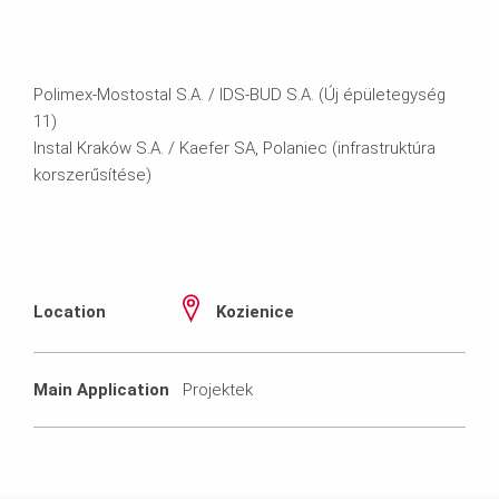
Polimex-Mostostal S.A. / IDS-BUD S.A. (Új épületegység
11)
Instal Kraków S.A. / Kaefer SA, Polaniec (infrastruktúra
korszerűsítése)
Location
Kozienice
Main Application
Projektek