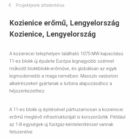
Projektjeink áttekintése
Systems in Use
Kozienice erőmű, Lengyelország
Kozienice, Lengyelország
A kozienicei telephelyen található 1075 MW kapacitású
11-es blokk új épülete Európa legnagyobb szénnel
működő blokkblokk-erőműve, és globálisan az egyik
legmodernebb a maga nemében. Masszív vasbeton
alkatrészeket gyártanak a turbina alapozásához a
héjszerkezethez.
A 11-es blokk új építésével párhuzamosan a kozienicei
erőmű meglévő infrastruktúráját is korszerűsítik. Például
az 1-8 egységek új füstgáz-kéntelenítéssel vannak
felszerelve.