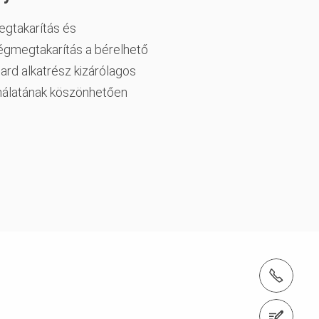
gtakarítás és
égmegtakarítás a bérelhető
ard alkatrész kizárólagos
nálatának köszönhetően
tel.: + 36 1 296 0960
1186 Budapest, Zádor utca 9.