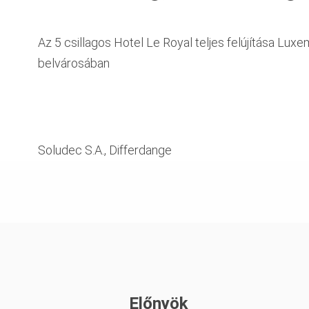
Az 5 csillagos Hotel Le Royal teljes felújítása Lux
belvárosában
Soludec S.A., Differdange
Előnyök