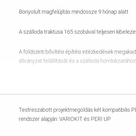
Bonyolult magfelújítás mindössze 9 hónap alatt
A szálloda traktusa 165 szobával teljesen kibeleze
A földszinti bővítési építési intézkedések megaka
állványzat felállítását és a szálloda homlokzatához
A törmelék
valamint a nagy méretű fal- és födémpanelek eltáv
Testreszabott projektmegoldás két kompatibilis PE
keresztül
rendszer alapján: VARIOKIT és PERI UP