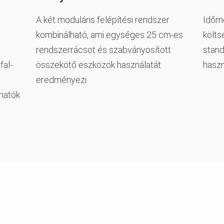
A két moduláris felépítési rendszer
Időme
kombinálható, ami egységes 25 cm-es
költs
rendszerrácsot és szabványosított
stand
fal-
összekötő eszközök használatát
hasz
eredményezi
thatók