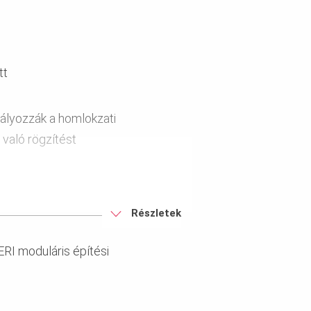
tt
dályozzák a homlokzati
 való rögzítést
Részletek
olítása az ablaknyíláson
RI moduláris építési