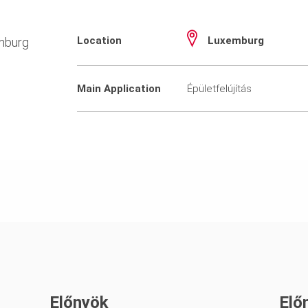
Location
Luxemburg
emburg
Main Application
Épületfelújítás
Előnyök
Elő