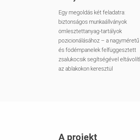
Egy megoldás két feladatra:
biztonságos munkaállványok
ömlesztettanyag-tartályok
pozicionálásához – a nagyméretű 
és födémpanelek felfüggesztett
zsalukocsik segítségével eltávolí
az ablakokon keresztül
A projekt