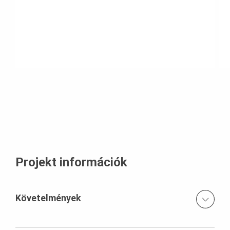
Projekt információk
Követelmények
A fórumtető felújítása a hét teflonbevonatú üvegszálas