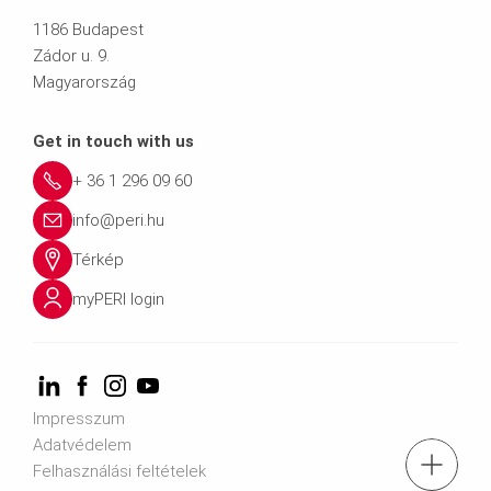
1186 Budapest
Zádor u. 9.
Magyarország
Get in touch with us
+ 36 1 296 09 60
info@peri.hu
Térkép
myPERI login
Impresszum
Adatvédelem
tel.: + 36 1 296 0960
Felhasználási feltételek