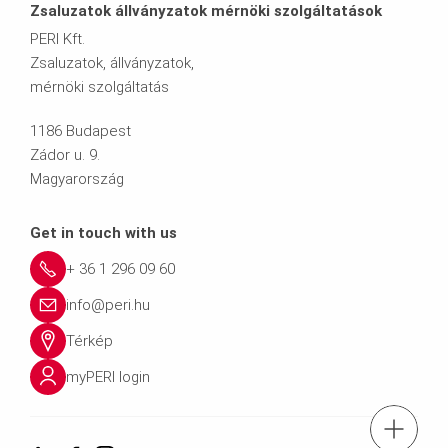
Zsaluzatok állványzatok mérnöki szolgáltatások
PERI Kft.
Zsaluzatok, állványzatok,
mérnöki szolgáltatás
1186 Budapest
Zádor u. 9.
Magyarország
Get in touch with us
+ 36 1 296 09 60
info@peri.hu
Térkép
myPERI login
tel.: + 36 1 2