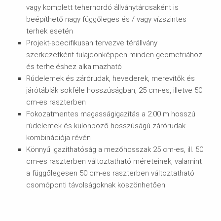
vagy komplett teherhordó állványtárcsaként is
beépíthető nagy függőleges és / vagy vízszintes
terhek esetén
Projekt-specifikusan tervezve térállvány
szerkezetként tulajdonképpen minden geometriához
és terheléshez alkalmazható
Rúdelemek és zárórudak, hevederek, merevítők és
járótáblák sokféle hosszúságban, 25 cm-es, illetve 50
cm-es raszterben
Fokozatmentes magasságigazítás a 2.00 m hosszú
rúdelemek és különböző hosszúságú zárórudak
kombinációja révén
Könnyű igazíthatóság a mezőhosszak 25 cm-es, ill. 50
cm-es raszterben változtatható méreteinek, valamint
a függőlegesen 50 cm-es raszterben változtatható
csomóponti távolságoknak köszönhetően