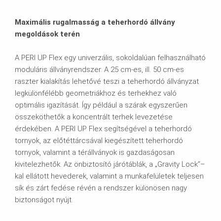
Maximális rugalmasság a teherhordó állvány
megoldások terén
A PERI UP Flex egy univerzális, sokoldalúan felhasználható
moduláris állványrendszer. A 25 cm-es, ill. 50 cm-es
raszter kialakítás lehetővé teszi a teherhordó állványzat
legkülönfélébb geometriákhoz és terhekhez való
optimális igazítását. Így például a szárak egyszerűen
összeköthetők a koncentrált terhek levezetése
érdekében. A PERI UP Flex segítségével a teherhordó
tornyok, az előtéttárcsával kiegészített teherhordó
tornyok, valamint a térállványok is gazdaságosan
kivitelezhetők. Az önbiztosító járótáblák, a „Gravity Lock”–
kal ellátott hevederek, valamint a munkafelületek teljesen
sík és zárt fedése révén a rendszer különösen nagy
biztonságot nyújt.