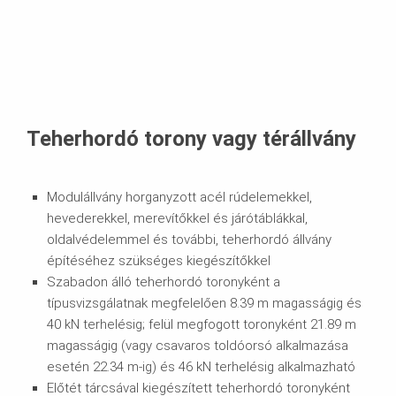
Teherhordó torony vagy térállvány
Modulállvány horganyzott acél rúdelemekkel,
hevederekkel, merevítőkkel és járótáblákkal,
oldalvédelemmel és további, teherhordó állvány
építéséhez szükséges kiegészítőkkel
Szabadon álló teherhordó toronyként a
típusvizsgálatnak megfelelően 8.39 m magasságig és
40 kN terhelésig; felül megfogott toronyként 21.89 m
magasságig (vagy csavaros toldóorsó alkalmazása
esetén 22.34 m-ig) és 46 kN terhelésig alkalmazható
Előtét tárcsával kiegészített teherhordó toronyként