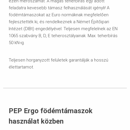
ezen mérőszámát. A magas teherbírás egy adott
feladatra kevesebb támasz felhasználását igényli! A
födémtámaszokat az Euro normáknak megfelelően
fejlesztették ki, és rendelkeznek a Német Építőipari
Intézet (DIBt) engedélyével. Teljesen megfelelnek az EN
1065 szabvány B, D, E teherosztályainak. Max. teherbírás
50 kN-ig.
Teljesen horganyzott felületek garantálják a hosszú
élettartamot.
PEP Ergo födémtámaszok
használat közben