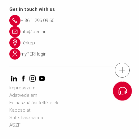
Get in touch with us
+ 36 1 296 09 60
info@peri.hu
Térkép
myPERI login
tel.: + 36 1 2
1186 Budapest, Zádor u
Impresszum
Adatvédelem
Felhasználási feltételek
email: info@p
Kapcsolat
Sütik használata
ÁSZF