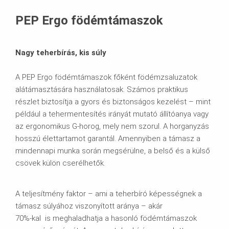
Prospektusok
PEP Ergo födémtámaszok
Nagy teherbírás, kis súly
A PEP Ergo födémtámaszok főként födémzsaluzatok
alátámasztására használatosak. Számos praktikus
részlet biztosítja a gyors és biztonságos kezelést – mint
például a tehermentesítés irányát mutató állítóanya vagy
az ergonomikus G-horog, mely nem szorul. A horganyzás
hosszú élettartamot garantál. Amennyiben a támasz a
mindennapi munka során megsérülne, a belső és a külső
csövek külön cserélhetők.
A teljesítmény faktor – ami a teherbíró képességnek a
támasz súlyához viszonyított aránya – akár
70%-kal is meghaladhatja a hasonló födémtámaszok