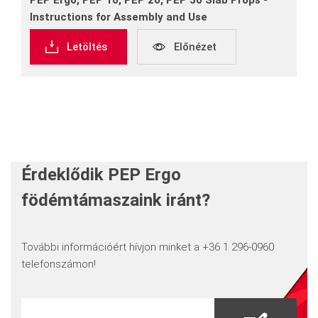
PEP Ergo, PEP 10, PEP 20, PEP 30 Slab Props ‐
Instructions for Assembly and Use
Letöltés
Előnézet
Érdeklődik PEP Ergo
födémtámaszaink iránt?
További információért hívjon minket a +36 1 296-0960
telefonszámon!