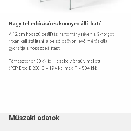
Nagy teherbírású és könnyen állítható
A 12 cm hosszú beállítási tartomány révén a G-horgot
ritkán kell átállítani, a belső csövön lévő mérőskála
gyorsítja a hosszbeállítást
Támaszteher 50 kN-ig – csekély önsúly mellett
(PEP Ergo E-300: G = 19.4 kg; max. F = 50.4 kN)
Műszaki adatok