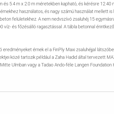
7 m és 5.4 m x 2.0 m méretekben kapható, és kérésre 12.40
démekhez használatos, és nagy számú használat mellett is
beton felületekhez. A nem nedvszívó zsaluhéj 15 egymásra
0 víz- és főzésálló ragasztással. A tábla betonnal érintke
ó eredményeket érnek el a FinPly Maxi zsaluhéjjal látszóbe
jektjei közé tartozik például a Zaha Hadid által tervezet
 Mitte Ulmban vagy a Tadao Ando-féle Langen Foundation