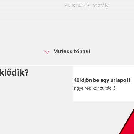
EN 314-2 3. osztály
Fal- és födémzsalu panelként,
mentes, igényes látszóbeton f
Mutass többet
klődik?
Küldjön be egy űrlapot!
Méret
Ingyenes konzultáció
ket a +36 1 296-0960
5400 x 2000 mm
7500 x 2700 mm