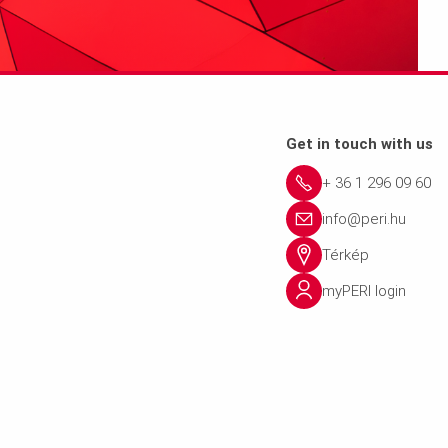
Get in touch with us
+ 36 1 296 09 60
info@peri.hu
Térkép
myPERI login