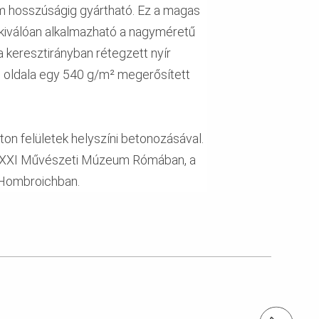
 m hosszúságig gyártható. Ez a magas
 kiválóan alkalmazható a nagyméretű
 keresztirányban rétegzett nyír
ző oldala egy 540 g/m² megerősített
ton felületek helyszíni betonozásával.
t MAXXI Művészeti Múzeum Rómában, a
 Hombroichban.