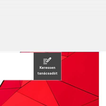
 a nagyméretű átkötés-
elületekhez
Keressen
tanácsadót