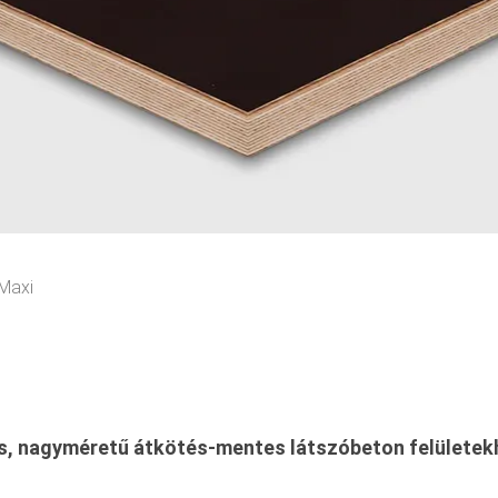
 Maxi
s, nagyméretű átkötés-mentes látszóbeton felületek