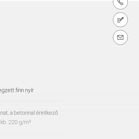
tel.: + 36 1 296 0960
1186 Budapest, Zádor utca 9.
email: info@peri.hu
zett finn nyír
nat, a betonnal érintkező
 kb. 220 g/m²