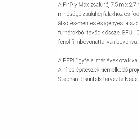
A FinPly Max zsaluhéj 7.5 m x 2.
minőségű zsaluhéj falakhoz és fö
átkötés-mentes és igényes látszó
furnérokból tevődik össze, BFU 10
fenol filmbevonattal van bevonva.
A PERI ügyfelei már évek óta kivál
A híres építészek kiemelkedő pro
Stephan Braunfels tervezte Neue