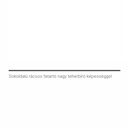
Sokoldalú rácsos fatartó nagy teherbíró képességgel
A rá
fata
rács
kere
üreg
össz