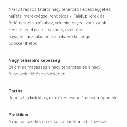
A GT24 rácsos fatartó nagy teherbíró képességgel és
hajlítási merevséggel rendelkezik. Falak, pillérek és
födémek zsaluzásához, valamint egyedi zsaluzatok
készítésénél is alkalmazható, ezáltal az
anyagfelhasználás és a munkaerő költségei
csökkenthetők.
Nagy teherbíró képesség
24 cm-es magasság a nagy teherbírás és a nagy
fesztávok elérése érdekében.
Tartós
Robusztus kialakítás, mini ékes csapolású csomópontok
Praktikus
A rácsos szerkezetnek köszönhetően a tartozékok