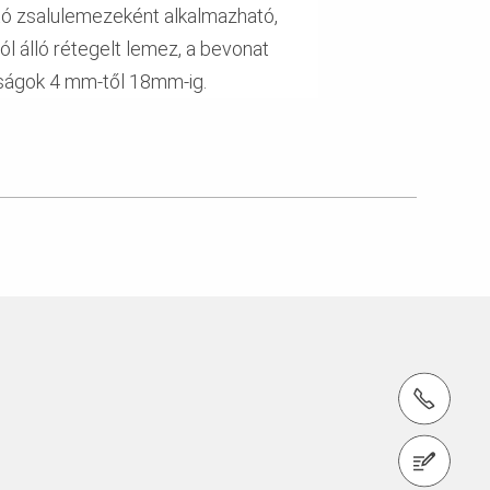
tó zsalulemezeként alkalmazható,
l álló rétegelt lemez, a bevonat
gságok 4 mm-től 18mm-ig.
tel.: + 36 1 296 0960
1186 Budapest, Zádor utca 9.