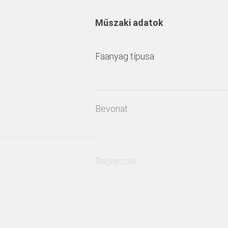
Műszaki adatok
Faanyag típusa
Bevonat
Ragasztás
Alkalmazás