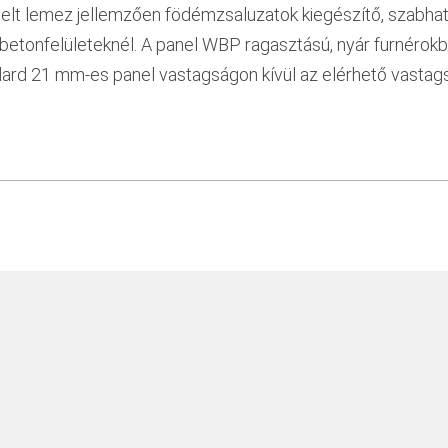
egelt lemez jellemzően födémzsaluzatok kiegészítő, szabha
betonfelületeknél. A panel WBP ragasztású, nyár furnérokbó
ndard 21 mm-es panel vastagságon kívül az elérhető vasta