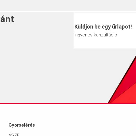
ránt
Küldjön be egy űrlapot!
Ingyenes konzultáció
Méret
ket a +36 1 296-0960
2500 x 1250
Gyorselérés
ÁSZF