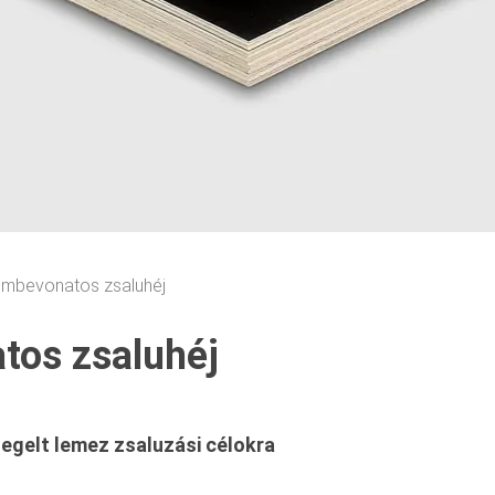
filmbevonatos zsaluhéj
atos zsaluhéj
egelt lemez zsaluzási célokra