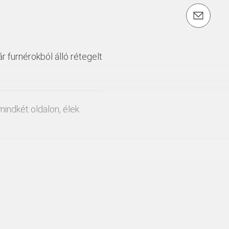
email: info@peri.hu
 furnérokból álló rétegelt
indkét oldalon, élek
lu panelként, alacsony
esetén