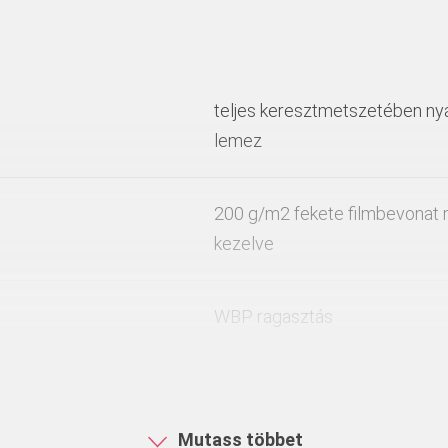
teljes keresztmetszetében nyár
lemez
200 g/m2 fekete filmbevonat m
kezelve
WBP ragasztás
kizárólag kiegészítő födémzsa
betonfelületi követelmények 
Mutass többet