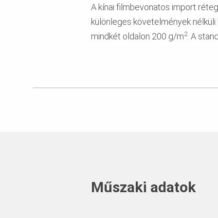
A kínai filmbevonatos import rét
különleges követelmények nélküli 
2
mindkét oldalon 200 g/m
. A sta
Műszaki adatok